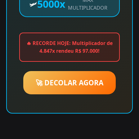
5000x
🛩️
MULTIPLICADOR
🔥
RECORDE HOJE:
Multiplicador de
4.847x rendeu R$ 97.000!
🚀 DECOLAR AGORA