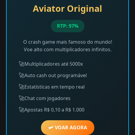
Aviator Original
RTP: 97%
O crash game mais famoso do mundo!
Voe alto com multiplicadores infinitos.
Multiplicadores até 5000x
Auto cash out programável
Estatísticas em tempo real
Chat com jogadores
Apostas R$ 0,10 a R$ 1.000
🛩️ VOAR AGORA