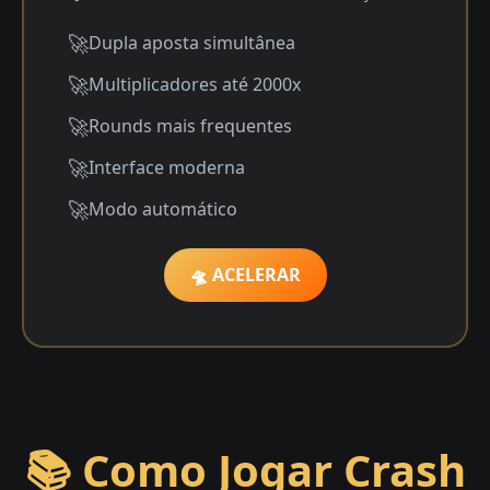
Dupla aposta simultânea
Multiplicadores até 2000x
Rounds mais frequentes
Interface moderna
Modo automático
🛸 ACELERAR
📚 Como Jogar Crash