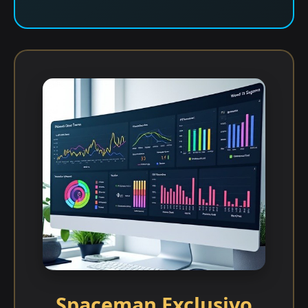
Spaceman Exclusivo