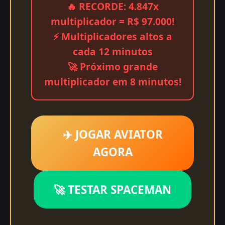
🔥 RECORDE: 4.847x
multiplicador = R$ 97.000!
⚡ Multiplicadores altos a
cada 12 minutos
🚀 Próximo grande
multiplicador em 8 minutos!
✈️ JOGAR AVIATOR
AGORA
🚀 TESTAR SPACEMAN