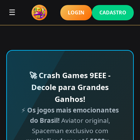
☰
LOGIN
CADASTRO
🚀 Crash Games 9EEE -
Decole para Grandes
Ganhos!
⚡
Os jogos mais emocionantes
do Brasil!
Aviator original,
Spaceman exclusivo com