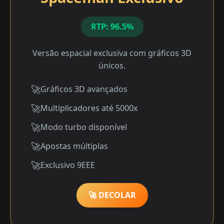
RTP: 96.5%
Versão espacial exclusiva com gráficos 3D
únicos.
Gráficos 3D avançados
Multiplicadores até 5000x
Modo turbo disponível
Apostas múltiplas
Exclusivo 9EEE
🚀 DECOLAR